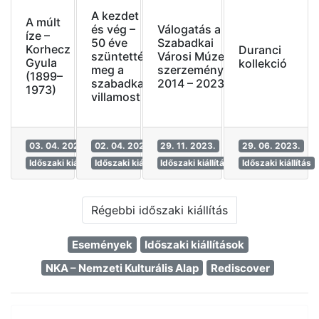
A kezdet
A múlt
Válogatás a
és vég –
íze –
Szabadkai
50 éve
Korhecz
Duranci
Városi Múzeum
szüntették
Gyula
kollekció
szerzeményeiből
meg a
(1899–
2014 – 2023
szabadkai
1973)
villamost
03. 04. 2024.
02. 04. 2024.
29. 11. 2023.
29. 06. 2023.
Időszaki kiállítás
Időszaki kiállítás
Időszaki kiállítás
Időszaki kiállítás
Régebbi időszaki kiállítás
Események
Időszaki kiállítások
NKA – Nemzeti Kulturális Alap
Rediscover