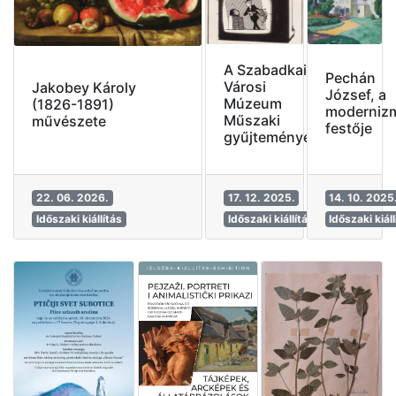
A Szabadkai
Pechán
Városi
Jakobey Károly
József, a
Múzeum
(1826-1891)
moderniz
Műszaki
művészete
festője
gyűjteménye
22. 06. 2026.
17. 12. 2025.
14. 10. 2025
Időszaki kiállítás
Időszaki kiállítás
Időszaki kiáll