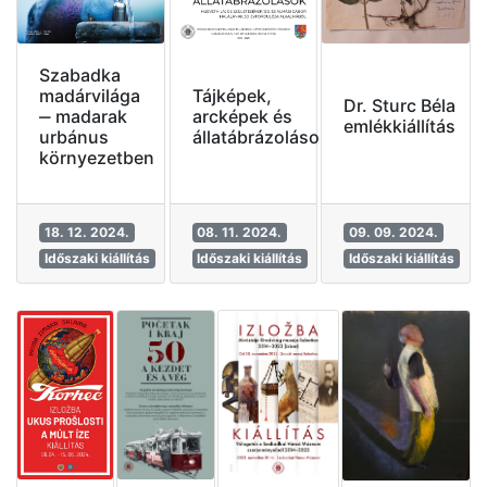
Szabadka
Tájképek,
madárvilága
Dr. Sturc Béla
arcképek és
‒ madarak
emlékkiállítás
állatábrázolások
urbánus
környezetben
18. 12. 2024.
08. 11. 2024.
09. 09. 2024.
Időszaki kiállítás
Időszaki kiállítás
Időszaki kiállítás