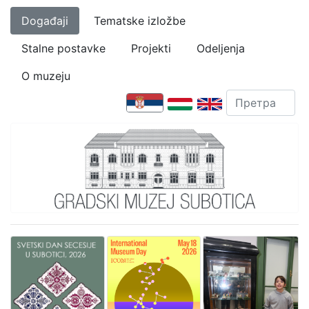
Događaji
Tematske izložbe
Stalne postavke
Projekti
Odeljenja
O muzeju