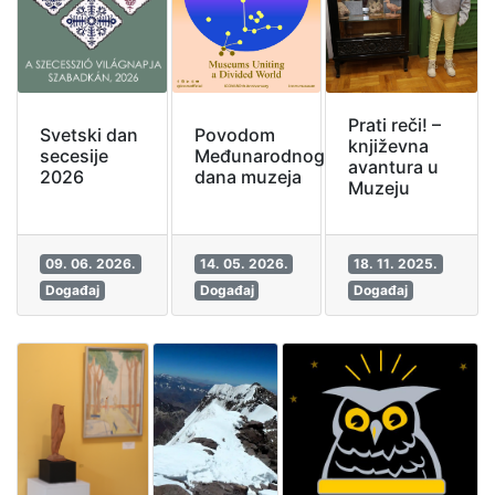
Prati reči! –
Povodom
Svetski dan
književna
Međunarodnog
secesije
avantura u
dana muzeja
2026
Muzeju
09. 06. 2026.
14. 05. 2026.
18. 11. 2025.
Događaj
Događaj
Događaj