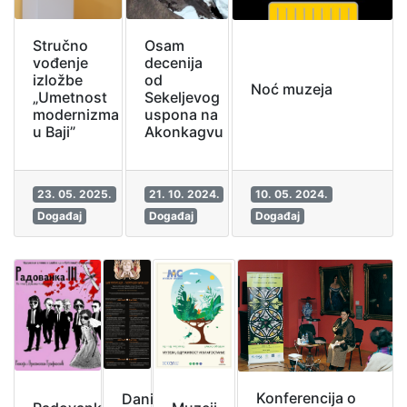
Osam
Stručno
decenija
vođenje
od
izložbe
Noć muzeja
Sekeljevog
„Umetnost
uspona na
modernizma
Akonkagvu
u Baji”
23. 05. 2025.
21. 10. 2024.
10. 05. 2024.
Događaj
Događaj
Događaj
Konferencija o
Dani