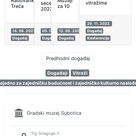
Muzeji
Radovanka
vitražima
secesije
za 10
Treća
2023
29. 11. 2022.
14. 06. 2023.
05. 06. 2023.
12. 05. 2023.
Događaj
Događaj
Događaj
Događaj
Konferencija
Predhodni događaj
Događaji
Vitraži
ajedno za zajedničku budućnost i zajedničko kulturno nasleđ
Gradski muzej Subotica
Trg Sinagoge 3.