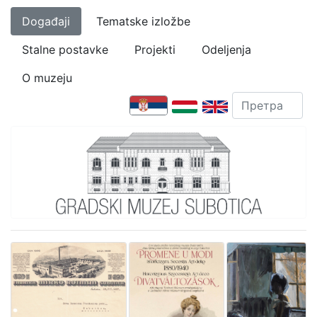
Događaji
Tematske izložbe
Stalne postavke
Projekti
Odeljenja
O muzeju