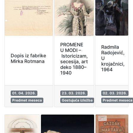
PROMENE
Radmila
U MODI –
Radojević,
Dopis iz fabrike
Istoricizam,
U
Mirka Rotmana
secesija, art
krojačnici,
deko 1880–
1964
1940
01. 04. 2026.
23. 03. 2026.
02. 03. 2026.
Predmet meseca
Gostujuća izložba
Predmet meseca