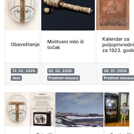
Kalendar za
Molitveni mlin ili
Obaveštenje
poljoprivredn
točak
za 1923. god
13. 02. 2026.
02. 02. 2026.
08. 01. 2026.
Vest
Predmet meseca
Predmet meseca