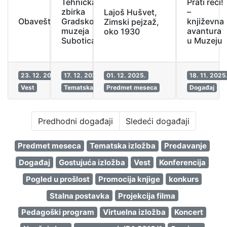
Tehnička
Prati reči!
zbirka
–
Lajoš Hušvet,
Gradskog
Obaveštenje
književna
Zimski pejzaž,
muzeja
avantura
oko 1930
Subotica
u Muzeju
23. 12. 2025.
17. 12. 2025.
01. 12. 2025.
18. 11. 2025
Vest
Tematska izložba
Predmet meseca
Događaj
Predhodni događaji
Sledeći događaji
Predmet meseca
Tematska izložba
Predavanje
Događaj
Gostujuća izložba
Vest
Konferencija
Pogled u prošlost
Promocija knjige
konkurs
Stalna postavka
Projekcija filma
Pedagoški program
Virtuelna izložba
Koncert