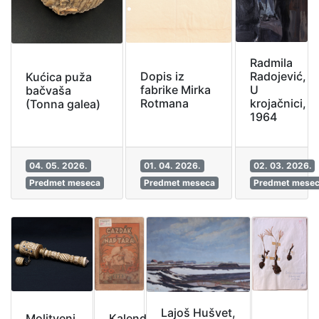
Radmila
Radojević,
Dopis iz
Kućica puža
U
fabrike Mirka
bačvaša
krojačnici,
Rotmana
(Tonna galea)
1964
04. 05. 2026.
01. 04. 2026.
02. 03. 2026.
Predmet meseca
Predmet meseca
Predmet mese
Lajoš Hušvet,
Kalendar za
Molitveni