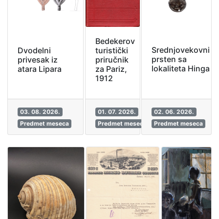
Bedekerov
Srednjovekovni
Dvodelni
turistički
prsten sa
privesak iz
priručnik
lokaliteta Hinga
atara Lipara
za Pariz,
1912
03. 08. 2026.
01. 07. 2026.
02. 06. 2026.
Predmet meseca
Predmet meseca
Predmet meseca