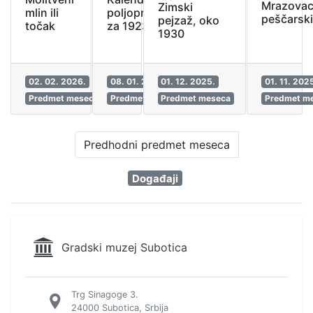
Mrazova
Zimski
poljoprivrednike
mlin ili
peščarsk
pejzaž, oko
za 1923. godinu
točak
1930
02. 02. 2026.
08. 01. 2026.
01. 12. 2025.
01. 11. 202
Predmet meseca
Predmet meseca
Predmet meseca
Predmet m
Predhodni predmet meseca
Događaji
Gradski muzej Subotica
Trg Sinagoge 3.
24000 Subotica, Srbija