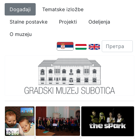
Događaji
Tematske izložbe
Stalne postavke
Projekti
Odeljenja
O muzeju