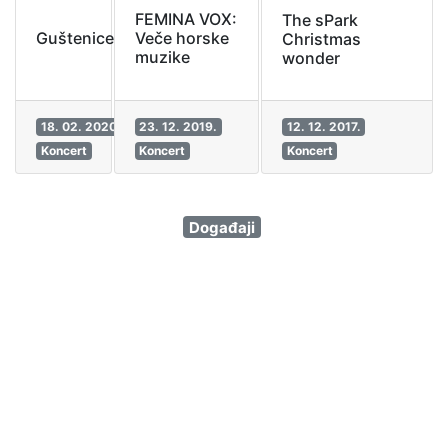
FEMINA VOX:
The sPark
Guštenice
Veče horske
Christmas
muzike
wonder
18. 02. 2020.
23. 12. 2019.
12. 12. 2017.
Koncert
Koncert
Koncert
Događaji