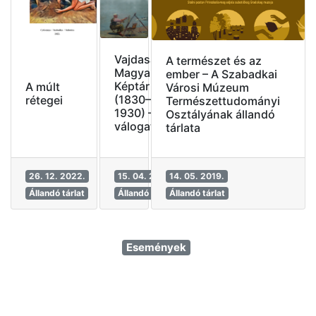
Vajdasági
A természet és az
Magyar
ember – A Szabadkai
Képtár
A múlt
Városi Múzeum
(1830–
rétegei
Természettudományi
1930) – új
Osztályának állandó
válogatás
tárlata
26. 12. 2022.
15. 04. 2021.
14. 05. 2019.
Állandó tárlat
Állandó tárlat
Állandó tárlat
Események