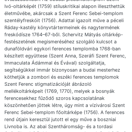
Ivó-oltárképét (1759) stíluskritikai alapon illeszthettük
életművébe, akárcsak a Szent Ferenc Sebei-templom
szentélyfreskóit (1756). Adattal igazolt műve a péceli
Ráday-kastély könyvtártermeinek és nagytermének
freskódísze 1764–67-ből. Schervitz Mátyás oltárkép-
festészetének megismeréséhez szolgáló kulcsot a
dunaföldvári egykori ferences templomba 1768-ban
készített együttese (Szent Anna, Szeráfi Szent Ferenc,
Immaculata Ádámmal és Évával) szolgáltatja,
segítségükkel immár bizonyosan a budai mesterhez
köthetjük a zombori és eszéki ferences templomok
Szent Ferenc stigmatizációját ábrázoló
mellékoltárképeit (1769, 1770), melyek a bosnyák
ferencesekhez fűződő szoros kapcsolatának
köszönhetően jöttek létre, úgy mint a vízivárosi Szent
Ferenc Sebei-templom főoltárképe (1756). A ferences
rend útjain keresztül jutott el egy műve a boszniai
Livnoba is. Az abai Szentháromság- és a tordasi