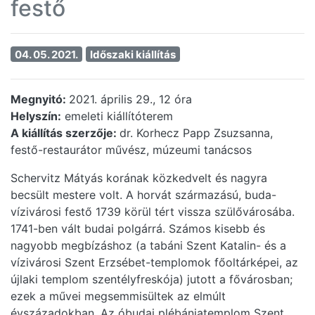
festő
04. 05. 2021.
Időszaki kiállítás
Megnyitó:
2021. április 29., 12 óra
Helyszín:
emeleti kiállítóterem
A kiállítás szerzője:
dr. Korhecz Papp Zsuzsanna,
festő-restaurátor művész, múzeumi tanácsos
Schervitz Mátyás korának közkedvelt és nagyra
becsült mestere volt. A horvát származású, buda-
vízivárosi festő 1739 körül tért vissza szülővárosába.
1741-ben vált budai polgárrá. Számos kisebb és
nagyobb megbízáshoz (a tabáni Szent Katalin- és a
vízivárosi Szent Erzsébet-templomok főoltárképei, az
újlaki templom szentélyfreskója) jutott a fővárosban;
ezek a művei megsemmisültek az elmúlt
évszázadokban. Az óbudai plébániatemplom Szent