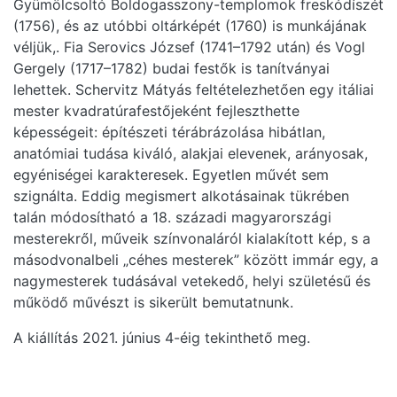
Gyümölcsoltó Boldogasszony-templomok freskódíszét
(1756), és az utóbbi oltárképét (1760) is munkájának
véljük,. Fia Serovics József (1741–1792 után) és Vogl
Gergely (1717–1782) budai festők is tanítványai
lehettek. Schervitz Mátyás feltételezhetően egy itáliai
mester kvadratúrafestőjeként fejleszthette
képességeit: építészeti térábrázolása hibátlan,
anatómiai tudása kiváló, alakjai elevenek, arányosak,
egyéniségei karakteresek. Egyetlen művét sem
szignálta. Eddig megismert alkotásainak tükrében
talán módosítható a 18. századi magyarországi
mesterekről, műveik színvonaláról kialakított kép, s a
másodvonalbeli „céhes mesterek” között immár egy, a
nagymesterek tudásával vetekedő, helyi születésű és
működő művészt is sikerült bemutatnunk.
A kiállítás 2021. június 4-éig tekinthető meg.