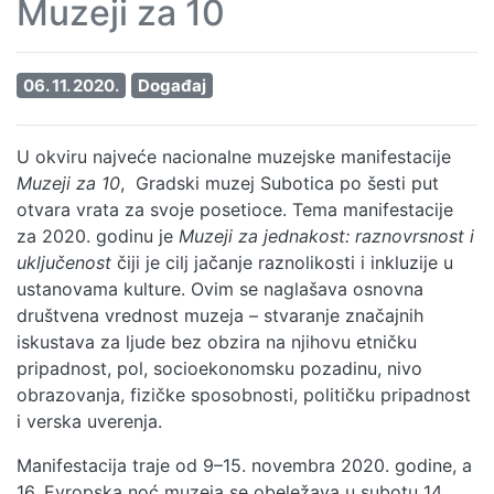
Muzeji za 10
06. 11. 2020.
Događaj
U okviru najveće nacionalne muzejske manifestacije
Muzeji za 10
, Gradski muzej Subotica po šesti put
otvara vrata za svoje posetioce. Tema manifestacije
za 2020. godinu je
Muzeji za jednakost: raznovrsnost i
uključenost
čiji je cilj jačanje raznolikosti i inkluzije u
ustanovama kulture. Ovim se naglašava osnovna
društvena vrednost muzeja – stvaranje značajnih
iskustava za ljude bez obzira na njihovu etničku
pripadnost, pol, socioekonomsku pozadinu, nivo
obrazovanja, fizičke sposobnosti, političku pripadnost
i verska uverenja.
Manifestacija traje od 9–15. novembra 2020. godine, a
16. Evropska noć muzeja se obeležava u subotu 14.