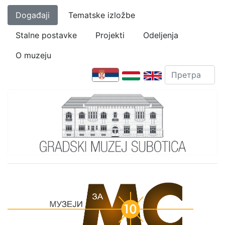
Događaji
Tematske izložbe
Stalne postavke
Projekti
Odeljenja
O muzeju