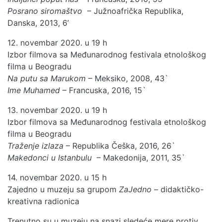
Posrano siromaštvo
– Južnoafrička Republika,
Danska, 2013, 6’
12. novembar 2020. u 19 h
Izbor filmova sa Međunarodnog festivala etnološkog
filma u Beogradu
Na putu sa Marukom
– Meksiko, 2008, 43`
Ime Muhamed
– Francuska, 2016, 15`
13. novembar 2020. u 19 h
Izbor filmova sa Međunarodnog festivala etnološkog
filma u Beogradu
Traženje izlaza
– Republika Češka, 2016, 26`
Makedonci u Istanbulu
– Makedonija, 2011, 35`
14. novembar 2020. u 15 h
Zajedno u muzeju sa grupom
ZaJedno
–
didaktičko-
kreativna radionica
Trenutno su u muzeju na snazi sledeće mere protiv