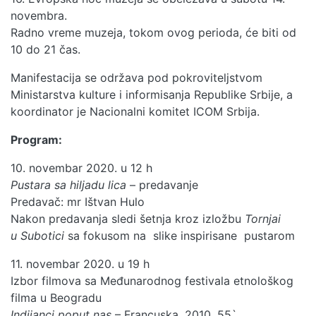
novembra.
Radno vreme muzeja, tokom ovog perioda, će biti od
10 do 21 čas.
Manifestacija se održava pod pokroviteljstvom
Ministarstva kulture i informisanja Republike Srbije, a
koordinator je Nacionalni komitet ICOM Srbija.
Program:
10. novembar 2020. u 12 h
Pustara sa hiljadu lica
– predavanje
Predavač: mr Ištvan Hulo
Nakon predavanja sledi šetnja kroz izložbu
Tornjai
u Subotici
sa fokusom na slike inspirisane pustarom
11. novembar 2020. u 19 h
Izbor filmova sa Međunarodnog festivala etnološkog
filma u Beogradu
Indijanci poput nas
– Francuska, 2010, 55`