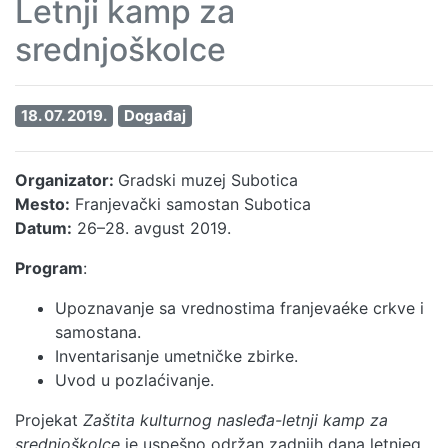
Letnji kamp za
srednjoškolce
18. 07. 2019.
Događaj
Organizator:
Gradski muzej Subotica
Mesto:
Franjevački samostan Subotica
Datum:
26–28. avgust 2019.
Program
:
Upoznavanje sa vrednostima franjevaéke crkve i
samostana.
Inventarisanje umetničke zbirke.
Uvod u pozlaćivanje.
Projekat
Zaštita kulturnog nasleđa-letnji kamp za
srednjoškolce
je uspešno održan zadnjih dana letnjeg