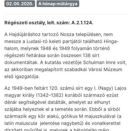
02. 06. 2026.
A hónap műtárgya
Régészeti osztály, lelt. szám: А.2.1.124.
A Hajdújáráshoz tartozó Nosza településen, nem
messze a Ludasi-tó keleti partjától található Hinga-
halom, melynek 1948 és 1949 folyamán történő
régészeti feltárása során összesen 138 sírt
dokumentáltak. A kutatás vezetője Schulman Imre volt,
az akkoriban megalapított szabadkai Városi Múzeum
első igazgatója.
Az 1949-ben feltárt 120. számú sírt egy I. (Nagy) Lajos
magyar király (1342–1382) korából származó ezüst
dénár segítségével datálták, amelyet az elhunyt
szájába helyeztek el a temetés során. Ebből a sírból
származik egy kör alakú, gótikus M majuszkulával (a
latin
maiuscula
jelentése nagybetű) és vonalkerettel
díszített gyűrűfej is, melynek a hátoldalán máig