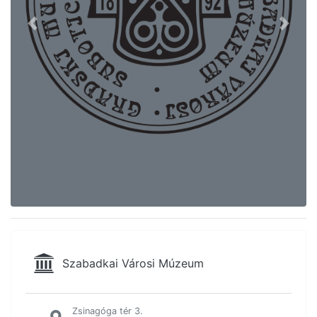
Previous
Next
Szabadkai Városi Múzeum
Zsinagóga tér 3.