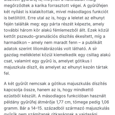
megőrződtek a karika forrasztott végei. A gyűrűfejen
két nyílást is kialakítottak, mivel másodlagos funkciót
is betöltött. Erre utal az is, hogy a leletet az elhunyt
fején találták meg: egy párta részét képezte, amely
további három kör alakú fémlemezből állt. Ezek közül
kettőt pszeudo-granulációs díszítés ékesített, míg a
harmadikon – amely nem maradt fenn – a publikált
adatok szerint liliomábrázolás volt látható. A sír
gazdag mellékletei közül kiemelkedik egy csillag alakú
csat, valamint egy gyűrű is, amelyet gótikus I
majuszkula díszít, és amelyet az elhunyt kezén tártak
fel.
A két gyűrűt nemcsak a gótikus majuszkulás díszítés
kapcsolja össze, hanem az is, hogy mindkettő
ezüstből készült. A másodlagos funkcióban használt
példány gyűrűfej átmérője 1,77 cm, tömege pedig 1,06
gramm. Bár a 14–15. századból származó majuszkulás
gyűrűk nem számítanak ritkaságnak a vajdasági