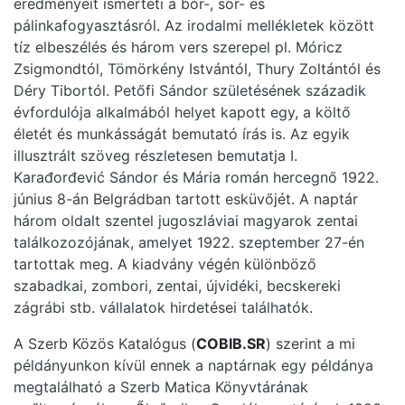
eredményeit ismerteti a bor-, sör- és
pálinkafogyasztásról. Az irodalmi mellékletek között
tíz elbeszélés és három vers szerepel pl. Móricz
Zsigmondtól, Tömörkény Istvántól, Thury Zoltántól és
Déry Tibortól. Petőfi Sándor születésének századik
évfordulója alkalmából helyet kapott egy, a költő
életét és munkásságát bemutató írás is. Az egyik
illusztrált szöveg részletesen bemutatja I.
Karađorđević Sándor és Mária román hercegnő 1922.
június 8-án Belgrádban tartott esküvőjét. A naptár
három oldalt szentel jugoszláviai magyarok zentai
találkozozójának, amelyet 1922. szeptember 27-én
tartottak meg. A kiadvány végén különböző
szabadkai, zombori, zentai, újvidéki, becskereki
zágrábi stb. vállalatok hirdetései találhatók.
A Szerb Közös Katalógus (
COBIB.SR
) szerint a mi
példányunkon kívül ennek a naptárnak egy példánya
megtalálható a Szerb Matica Könyvtárának