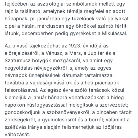
fejlécében az asztrológiai szimbólumok mellett egy
rajz is található, amelynek témája megfelel az adott
hónapnak: pl. januárban egy tüzelőnek való gallyakat
cipel a hátán, márciusban egy ökrökkel szántó férfit
látunk, decemberben pedig gyerekeket a Mikulással.
Az olvasó tájékozódhat az 1923. év időjárási
előrejelzéséről, a Vénusz, a Mars, a Jupiter és a
Szaturnusz bolygók mozgásáról, valamint egy
négyoldalas névjegyzékről is, amely az egyes
névnapok ünneplésének dátumait tartalmazza,
továbbá a vajdasági vásárok és a heti piacnapok
felsorolásával. Az egész évre szóló tanácsok közül
kiemeljük a január hónapra vonatkozóakat: a hideg
napokon húsfogyasztással melegítsük a szervezetet;
gondoskodjunk a szobanövényekről, a pincében tárolt
zöldségekről, a gyümölcsösről és a borról; valamint a
szélfúvás iránya alapján felismerhetjük az időjárás
változását.