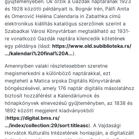
gyűjteményében. Ők őrzik a Gazdák naptárának 1923
és 1928 közötti példányait is. Bognár Irén, Pálfi Anita
és Omerović Heléna Calendaria in Zabathka című
elektronikus kiállítás katalógus szerzőinek szerint a
Szabadkai Városi Könyvtárban megtalálható az 1931-
re vonatkozó Gazdák naptára kilencedik kötetének
egy példánya (lásd:
https://www.old.subiblioteka.rs/
…/kalendari%20final%20A…
).
Amennyiben valaki részletesebben szeretne
megismerkedni a különböző naptárakkal, ezt
megteheti a Matica srpska Digitális Könyvtárának
böngészésével, amely 176 naptár digitális másolatához
biztosít hozzáférést a Kalendáriumok és
hónapkönyvek elnevezésű gyűjteményben, az 1838 és
1892 között megjelent kiadványokból
(
https://digital.bms.rs/
…/index/collection:29/sort:titleasc
). A Vajdasági
Horvátok Kulturális Intézetének honlapján, a digitalizált