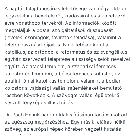
A naptár tulajdonosának lehetősége van négy oldalon
jegyzetelni a bevételeiről, kiadásairól és a következő
évre vonatkozó tervekről. Az információk között
megtaláljuk a postai szolgáltatások díjszabását
(levelek, csomagok, táviratok feladása), valamint a
telefonhasználat díjait is. Ismertetésre kerül a
katolikus, az ortodox, a református és az evangélikus
egyház szervezeti felépítése a tisztségviselők neveivel
együtt. Az aracsi templom, a szabadkai ferences
kolostor és templom, a bácsi ferences kolostor, az
apatini római katolikus templom, valamint a bodjani
kolostor a vajdasági vallási műemlékeket bemutató
részben következik. A szöveget vallási épületekről
készült fényképek illusztrálják.
Dr. Pach Henrik háromoldalas írásában tanácsokat ad
az egészség megőrzéséhez. Egy másik, aláírás nélküli
szöveg, az európai népek körében végzett kutatás