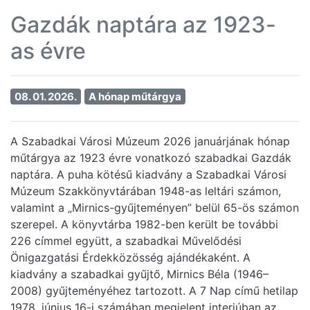
Gazdák naptára az 1923-
as évre
08. 01. 2026.
A hónap műtárgya
A Szabadkai Városi Múzeum 2026 januárjának hónap
műtárgya az 1923 évre vonatkozó szabadkai Gazdák
naptára. A puha kötésű kiadvány a Szabadkai Városi
Múzeum Szakkönyvtárában 1948-as leltári számon,
valamint a „Mirnics-gyűjteményen” belül 65-ös számon
szerepel. A könyvtárba 1982-ben került be további
226 címmel együtt, a szabadkai Művelődési
Önigazgatási Érdekközösség ajándékaként. A
kiadvány a szabadkai gyűjtő, Mirnics Béla (1946–
2008) gyűjteményéhez tartozott. A 7 Nap című hetilap
1978. június 16-i számában megjelent interjúban az