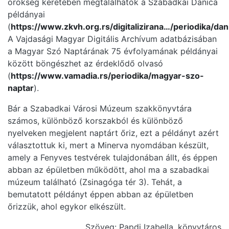
örökség keretében megtalálhatók a Szabadkai Danica
példányai
(
https://www.zkvh.org.rs/digitalizirana…/periodika/dan
A Vajdasági Magyar Digitális Archívum adatbázisában
a Magyar Szó Naptárának 75 évfolyamának példányai
között böngészhet az érdeklődő olvasó
(
https://www.vamadia.rs/periodika/magyar-szo-
naptar
).
Bár a Szabadkai Városi Múzeum szakkönyvtára
számos, különböző korszakból és különböző
nyelveken megjelent naptárt őriz, ezt a példányt azért
választottuk ki, mert a Minerva nyomdában készült,
amely a Fenyves testvérek tulajdonában állt, és éppen
abban az épületben működött, ahol ma a szabadkai
múzeum található (Zsinagóga tér 3). Tehát, a
bemutatott példányt éppen abban az épületben
őrizzük, ahol egykor elkészült.
Szöveg: Papdi Izabella, könyvtáros