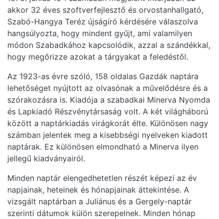
akkor 32 éves szoftverfejlesztő és orvostanhallgató,
Szabó-Hangya Teréz újságíró kérdésére válaszolva
hangsúlyozta, hogy mindent gyűjt, ami valamilyen
módon Szabadkához kapcsolódik, azzal a szándékkal,
hogy megőrizze azokat a tárgyakat a feledéstől.
Az 1923-as évre szóló, 158 oldalas Gazdák naptára
lehetőséget nyújtott az olvasónak a művelődésre és a
szórakozásra is. Kiadója a szabadkai Minerva Nyomda
és Lapkiadó Részvénytársaság volt. A két világháború
között a naptárkiadás virágkorát élte. Különösen nagy
számban jelentek meg a kisebbségi nyelveken kiadott
naptárak. Ez különösen elmondható a Minerva ilyen
jellegű kiadványairól.
Minden naptár elengedhetetlen részét képezi az év
napjainak, heteinek és hónapjainak áttekintése. A
vizsgált naptárban a Juliánus és a Gergely-naptár
szerinti dátumok külön szerepelnek. Minden hónap