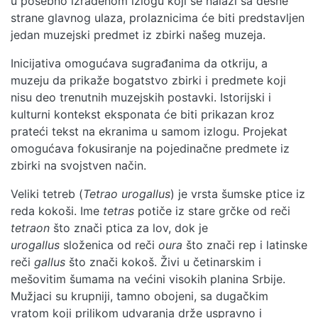
u posebno izrađenom izlogu koji se nalazi sa desne
strane glavnog ulaza, prolaznicima će biti predstavljen
jedan muzejski predmet iz zbirki našeg muzeja.
Inicijativa omogućava sugrađanima da otkriju, a
muzeju da prikaže bogatstvo zbirki i predmete koji
nisu deo trenutnih muzejskih postavki. Istorijski i
kulturni kontekst eksponata će biti prikazan kroz
prateći tekst na ekranima u samom izlogu. Projekat
omogućava fokusiranje na pojedinačne predmete iz
zbirki na svojstven način.
Veliki tetreb (
Tetrao urogallus
) je vrsta šumske ptice iz
reda kokoši. Ime
tetras
potiče iz stare grčke od reči
tetraon
što znači ptica za lov, dok je
urogallus
složenica od reči
oura
što znači rep i latinske
reči
gallus
što znači kokoš. Živi u četinarskim i
mešovitim šumama na većini visokih planina Srbije.
Mužjaci su krupniji, tamno obojeni, sa dugačkim
vratom koji prilikom udvaranja drže uspravno i