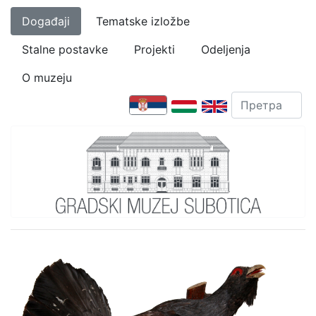
Događaji
Tematske izložbe
Stalne postavke
Projekti
Odeljenja
O muzeju