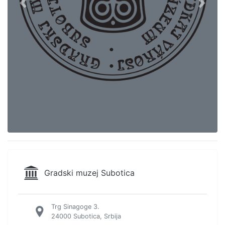
Previous
Next
Gradski muzej Subotica
Trg Sinagoge 3.
24000 Subotica, Srbija