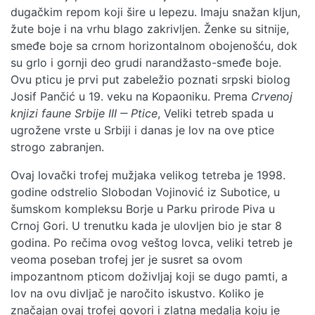
dugačkim repom koji šire u lepezu. Imaju snažan kljun,
žute boje i na vrhu blago zakrivljen. Ženke su sitnije,
smeđe boje sa crnom horizontalnom obojenošću, dok
su grlo i gornji deo grudi narandžasto-smeđe boje.
Ovu pticu je prvi put zabeležio poznati srpski biolog
Josif Pančić u 19. veku na Kopaoniku. Prema
Crvenoj
knjizi faune Srbije III ‒ Ptice
, Veliki tetreb spada u
ugrožene vrste u Srbiji i danas je lov na ove ptice
strogo zabranjen.
Ovaj lovački trofej mužjaka velikog tetreba je 1998.
godine odstrelio Slobodan Vojinović iz Subotice, u
šumskom kompleksu Borje u Parku prirode Piva u
Crnoj Gori. U trenutku kada je ulovljen bio je star 8
godina. Po rečima ovog veštog lovca, veliki tetreb je
veoma poseban trofej jer je susret sa ovom
impozantnom pticom doživljaj koji se dugo pamti, a
lov na ovu divljač je naročito iskustvo. Koliko je
značajan ovaj trofej govori i zlatna medalja koju je